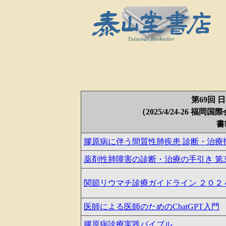
第69回
（2025/4/24-26
書
膠原病に伴う間質性肺疾患 診断・治療指針
薬剤性肺障害の診断・治療の手引き 第3版
関節リウマチ診療ガイドライン ２０２
医師による医師のためのChatGPT入門
膠原病診療実践バイブル