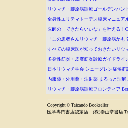
リウマチ・膠原病診療ゴールデンハンド
全身性エリテマトーデス臨床マニュアル
医師の「できたらいいな」を叶える！Ch
「この患者さんリウマチ・膠原病かも
すべての臨床医が知っておきたいリウ
多発性筋炎・皮膚筋炎診療ガイドライン2
日本リウマチ学会 シェーグレン症候群診
内服薬・外用薬・注射薬 まるっと理解
リウマチ・膠原病診療フロンティア Bench to
Copyright © Taizando Bookseller
医学専門書店認定店 (株)泰山堂書店 Tel 08