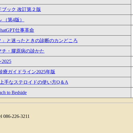
ブック 改訂第２版
 （第4版）
atGPT仕事革命
？」と迷ったときの診断のカンどころ
マチ・膠原病の診かた
025
療ガイドライン2025年版
 上手なステロイドの使い方Q＆A
 Bedside
6-226-3211