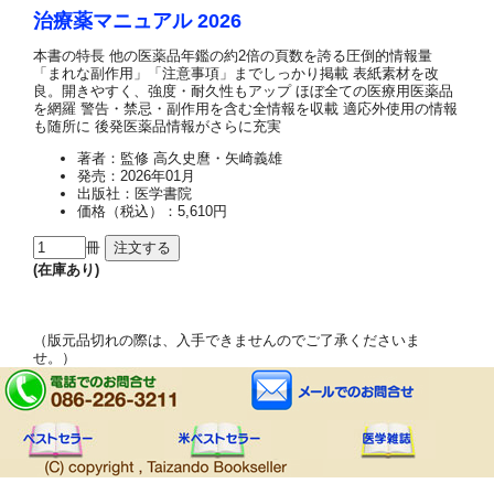
治療薬マニュアル 2026
本書の特長 他の医薬品年鑑の約2倍の頁数を誇る圧倒的情報量
「まれな副作用」「注意事項」までしっかり掲載 表紙素材を改
良。開きやすく、強度・耐久性もアップ ほぼ全ての医療用医薬品
を網羅 警告・禁忌・副作用を含む全情報を収載 適応外使用の情報
も随所に 後発医薬品情報がさらに充実
著者：監修 高久史麿・矢崎義雄
発売：2026年01月
出版社：医学書院
価格（税込）：5,610円
冊
(在庫あり)
（版元品切れの際は、入手できませんのでご了承くださいま
せ。）