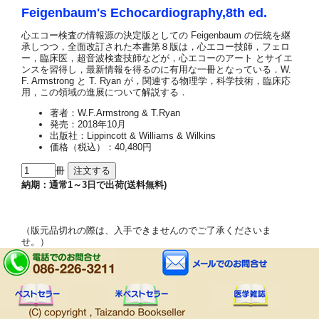
Feigenbaum's Echocardiography,8th ed.
心エコー検査の情報源の決定版としての Feigenbaum の伝統を継
承しつつ，全面改訂された本書第８版は，心エコー技師，フェロ
ー，臨床医，超音波検査技師などが，心エコーのアート とサイエ
ンスを習得し，最新情報を得るのに有用な一冊となっている．W.
F. Armstrong と T. Ryan が，関連する物理学，科学技術，臨床応
用，この領域の進展について解説する．
著者：W.F.Armstrong & T.Ryan
発売：2018年10月
出版社：Lippincott & Williams & Wilkins
価格（税込）：40,480円
冊
納期：通常1～3日で出荷(送料無料)
（版元品切れの際は、入手できませんのでご了承くださいま
せ。）