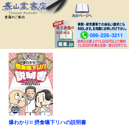
爆わかり!! 摂食嚥下リハの説明書