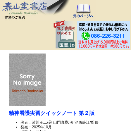
精神看護実習クイックノート 第２版
著者：濱川孝二/著 山門真樹/著 池西静江/監修
発売：2025年10月