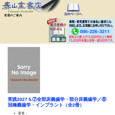
実践2027 5.⑦全部床義歯学・部分床義歯学／⑧
冠橋義歯学・インプラント（全2冊）
著者：