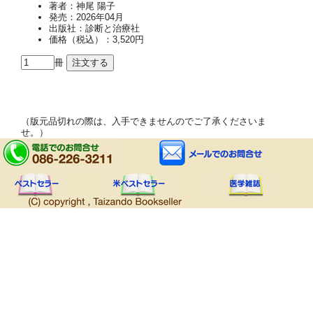
著者：神尾 陽子
発売：2026年04月
出版社：診断と治療社
価格（税込）：3,520円
冊
（版元品切れの際は、入手できませんのでご了承くださいま
せ。）