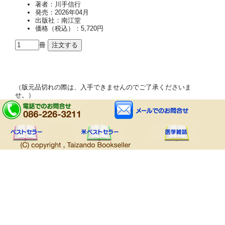
著者：川手信行
発売：2026年04月
出版社：南江堂
価格（税込）：5,720円
冊
（版元品切れの際は、入手できませんのでご了承くださいま
せ。）