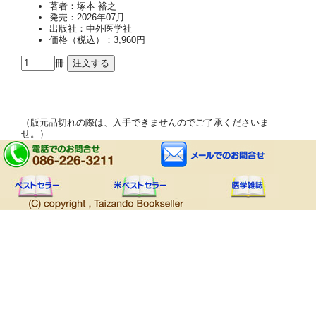
著者：塚本 裕之
発売：2026年07月
出版社：中外医学社
価格（税込）：3,960円
冊
（版元品切れの際は、入手できませんのでご了承くださいま
せ。）