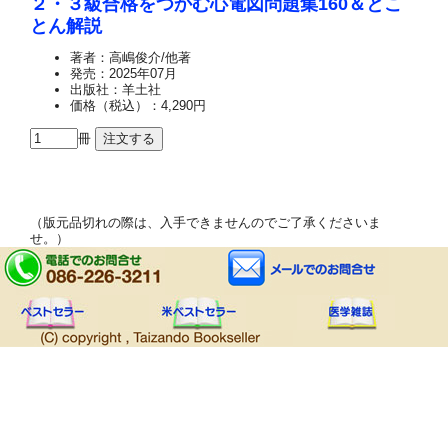
２・３級合格をつかむ心電図問題集160＆とこ
とん解説
著者：高嶋俊介/他著
発売：2025年07月
出版社：羊土社
価格（税込）：4,290円
冊
（版元品切れの際は、入手できませんのでご了承くださいま
せ。）