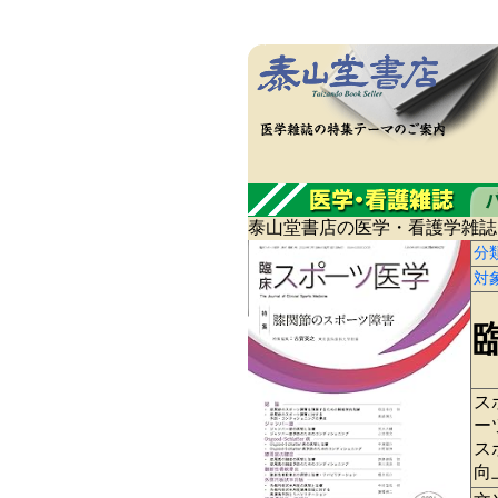
泰山堂書店の医学・看護学雑誌
分
対
ス
ー
ス
向