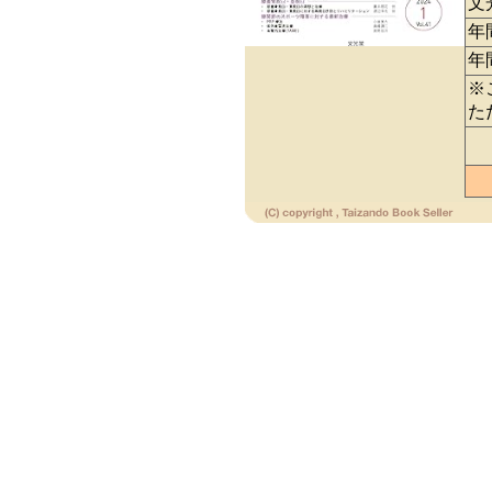
文
年
年
※
た