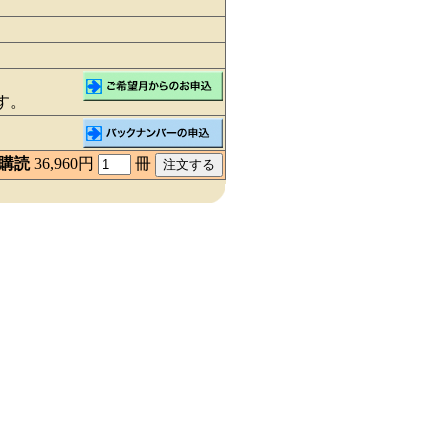
す。
間購読
36,960円
冊