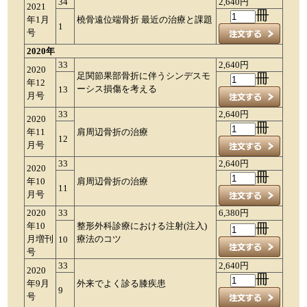
34
2,640円
2021
冊
年1月
橈骨遠位端骨折 最近の治療と課題
1
号
2020年
33
2,640円
2020
足関節果部骨折に伴うシンデスモ
冊
年12
ーシス損傷を考える
13
月号
33
2,640円
2020
冊
年11
肩周辺骨折の治療
12
月号
33
2,640円
2020
冊
年10
肩周辺骨折の治療
11
月号
2020
33
6,380円
年10
整形外科診療における注射(注入)
冊
月増刊
療法のコツ
10
号
33
2,640円
2020
冊
年9月
外来でよく診る膝疾患
9
号