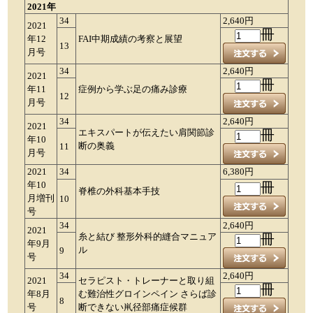
2021年
34
2,640円
2021
冊
年12
FAI中期成績の考察と展望
13
月号
34
2,640円
2021
冊
年11
症例から学ぶ足の痛み診療
12
月号
34
2,640円
2021
エキスパートが伝えたい肩関節診
冊
年10
断の奥義
11
月号
2021
34
6,380円
年10
冊
脊椎の外科基本手技
月増刊
10
号
34
2,640円
2021
糸と結び 整形外科的縫合マニュア
冊
年9月
ル
9
号
34
2,640円
2021
セラピスト・トレーナーと取り組
冊
年8月
む難治性グロインペイン さらば診
8
号
断できない鼡径部痛症候群