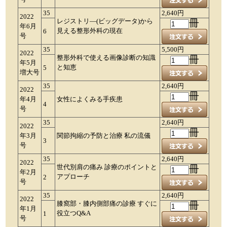
35
2,640円
2022
レジストリ―(ビッグデータ)から
冊
年6月
見える整形外科の現在
6
号
35
5,500円
2022
整形外科で使える画像診断の知識
冊
年5月
と知恵
5
増大号
35
2,640円
2022
冊
年4月
女性によくみる手疾患
4
号
35
2,640円
2022
冊
年3月
関節拘縮の予防と治療 私の流儀
3
号
35
2,640円
2022
世代別肩の痛み 診療のポイントと
冊
年2月
アプローチ
2
号
35
2,640円
2022
膝窩部・膝内側部痛の診療 すぐに
冊
年1月
役立つQ&A
1
号