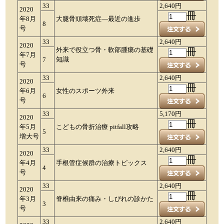
33
2,640円
2020
冊
年8月
大腿骨頭壊死症―最近の進歩
8
号
33
2,640円
2020
外来で役立つ骨・軟部腫瘍の基礎
冊
年7月
知識
7
号
33
2,640円
2020
冊
年6月
女性のスポーツ外来
6
号
33
5,170円
2020
冊
年5月
こどもの骨折治療 pitfall攻略
5
増大号
33
2,640円
2020
冊
年4月
手根管症候群の治療トピックス
4
号
33
2,640円
2020
冊
年3月
脊椎由来の痛み・しびれの診かた
3
号
33
2,640円