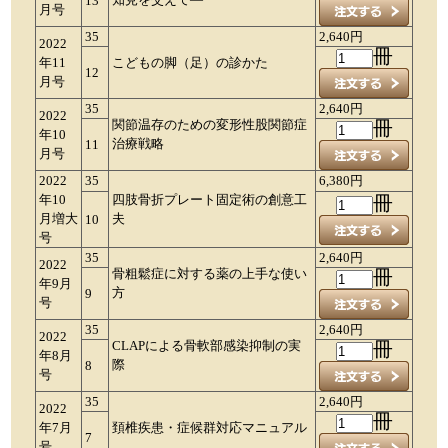
13
月号
35
2,640円
2022
冊
年11
こどもの脚（足）の診かた
12
月号
35
2,640円
2022
関節温存のための変形性股関節症
冊
年10
治療戦略
11
月号
2022
35
6,380円
年10
四肢骨折プレート固定術の創意工
冊
月増大
夫
10
号
35
2,640円
2022
骨粗鬆症に対する薬の上手な使い
冊
年9月
方
9
号
35
2,640円
2022
CLAPによる骨軟部感染抑制の実
冊
年8月
際
8
号
35
2,640円
2022
冊
年7月
頚椎疾患・症候群対応マニュアル
7
号