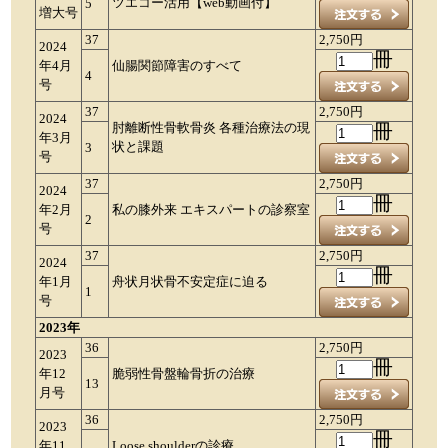
ツエコー活用【web動画付】
5
増大号
37
2,750円
2024
冊
年4月
仙腸関節障害のすべて
4
号
37
2,750円
2024
肘離断性骨軟骨炎 各種治療法の現
冊
年3月
状と課題
3
号
37
2,750円
2024
冊
年2月
私の膝外来 エキスパートの診察室
2
号
37
2,750円
2024
冊
年1月
舟状月状骨不安定症に迫る
1
号
2023年
36
2,750円
2023
冊
年12
脆弱性骨盤輪骨折の治療
13
月号
36
2,750円
2023
冊
年11
Loose shoulderの診療