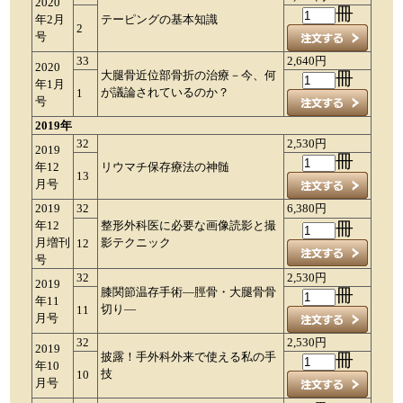
2020
冊
年2月
テーピングの基本知識
2
号
33
2,640円
2020
大腿骨近位部骨折の治療－今、何
冊
年1月
が議論されているのか？
1
号
2019年
32
2,530円
2019
冊
年12
リウマチ保存療法の神髄
13
月号
2019
32
6,380円
年12
整形外科医に必要な画像読影と撮
冊
月増刊
影テクニック
12
号
32
2,530円
2019
膝関節温存手術―脛骨・大腿骨骨
冊
年11
切り―
11
月号
32
2,530円
2019
披露！手外科外来で使える私の手
冊
年10
技
10
月号