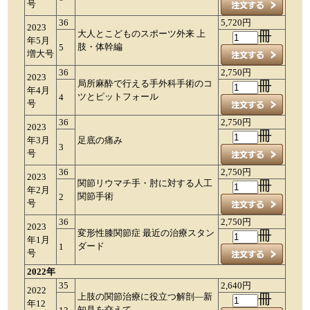
号
36
5,720円
2023
大人とこどものスポーツ外来 上
冊
年5月
肢・体幹編
5
増大号
36
2,750円
2023
局所麻酔で行える手外科手術のコ
冊
年4月
ツとピットフォール
4
号
36
2,750円
2023
冊
年3月
足底の痛み
3
号
36
2,750円
2023
関節リウマチ手・肘に対する人工
冊
年2月
関節手術
2
号
36
2,750円
2023
変形性膝関節症 最近の治療スタン
冊
年1月
ダード
1
号
2022年
35
2,640円
2022
上肢の関節治療に役立つ解剖―新
冊
年12
知見を交えて―