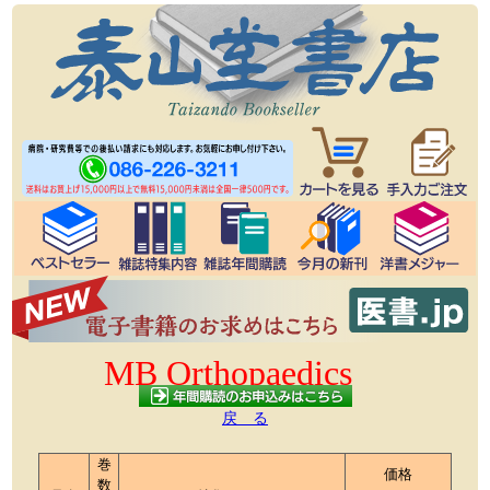
MB Orthopaedics
戻 る
巻
価格
数