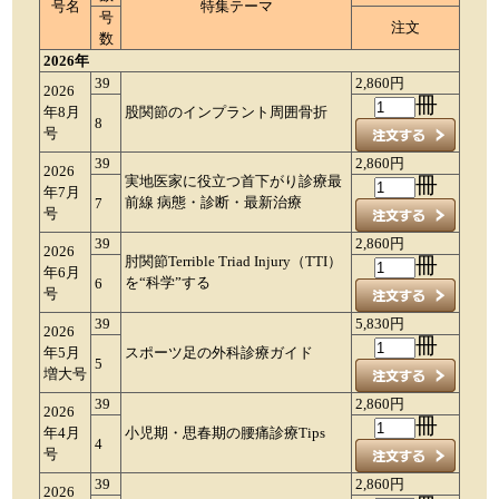
号名
特集テーマ
号
注文
数
2026年
39
2,860円
2026
冊
年8月
股関節のインプラント周囲骨折
8
号
39
2,860円
2026
実地医家に役立つ首下がり診療最
冊
年7月
前線 病態・診断・最新治療
7
号
39
2,860円
2026
肘関節Terrible Triad Injury（TTI）
冊
年6月
を“科学”する
6
号
39
5,830円
2026
冊
年5月
スポーツ足の外科診療ガイド
5
増大号
39
2,860円
2026
冊
年4月
小児期・思春期の腰痛診療Tips
4
号
39
2,860円
2026