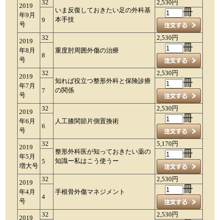
32
2,530円
2019
いま反復しておきたい足の外科基
冊
年9月
本手技
9
号
32
2,530円
2019
冊
年8月
重度肘周囲外傷の治療
8
号
32
2,530円
2019
知れば役立つ整形外科と保険診療
冊
年7月
の関係
7
号
32
2,530円
2019
冊
年6月
人工膝関節片側置換術
6
号
32
5,170円
2019
整形外科医が知っておきたい薬の
冊
年5月
知識ー私はこう使うー
5
増大号
32
2,530円
2019
冊
年4月
手根骨外傷マネジメント
4
号
32
2,530円
2019