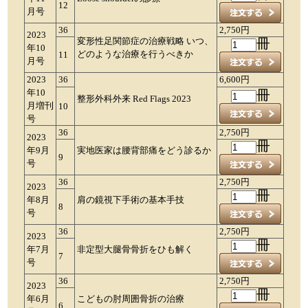
12
月号
36
2,750円
2023
変形性足関節症の治療戦略 いつ、
冊
年10
どのような治療を行うべきか
11
月号
2023
36
6,600円
年10
冊
整形外科外来 Red Flags 2023
月増刊
10
号
36
2,750円
2023
冊
年9月
実地医家は腰背部痛をどう診るか
9
号
36
2,750円
2023
冊
年8月
肩の鏡視下手術の基本手技
8
号
36
2,750円
2023
冊
年7月
非定型大腿骨骨折をひも解く
7
号
36
2,750円
2023
冊
年6月
こどもの肘周囲骨折の治療
6