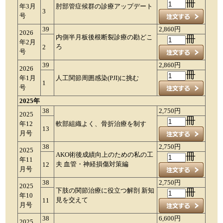
冊
年3月
肘部管症候群の診療アップデート
3
号
39
2,860円
2026
内側半月板後根断裂診療の勘どこ
冊
年2月
ろ
2
号
39
2,860円
2026
冊
年1月
人工関節周囲感染(PJI)に挑む
1
号
2025年
38
2,750円
2025
冊
年12
軟部組織よく、骨折治療を制す
13
月号
38
2,750円
2025
AKO術後成績向上のための私の工
冊
年11
夫 血管・神経損傷対策編
12
月号
38
2,750円
2025
下肢の関節治療に役立つ解剖 新知
冊
年10
見を交えて
11
月号
38
6,600円
2025