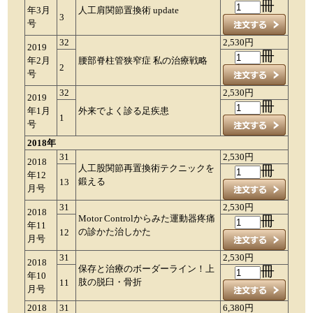
冊
年3月
人工肩関節置換術 update
3
号
32
2,530円
2019
冊
年2月
腰部脊柱管狭窄症 私の治療戦略
2
号
32
2,530円
2019
冊
年1月
外来でよく診る足疾患
1
号
2018年
31
2,530円
2018
人工股関節再置換術テクニックを
冊
年12
鍛える
13
月号
31
2,530円
2018
Motor Controlからみた運動器疼痛
冊
年11
の診かた治しかた
12
月号
31
2,530円
2018
保存と治療のボーダーライン！上
冊
年10
肢の脱臼・骨折
11
月号
2018
31
6,380円