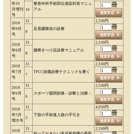
年10
整形外科手術部位感染対策マニュ
冊
月増刊
アル
10
号
31
2,530円
2018
冊
年9月
足底腱膜炎の診療
9
号
31
2,530円
2018
冊
年8月
腰椎すべり症診療マニュアル
8
号
31
2,530円
2018
冊
年7月
TFCC損傷診療テクニックを磨く
7
号
31
2,530円
2018
冊
年6月
スポーツ股関節痛－診断と治療－
6
号
31
4,950円
2018
冊
年5月
下肢の手術進入路の手引き
5
増大号
31
2,530円
2018
知っておきたい半月板損傷の最新