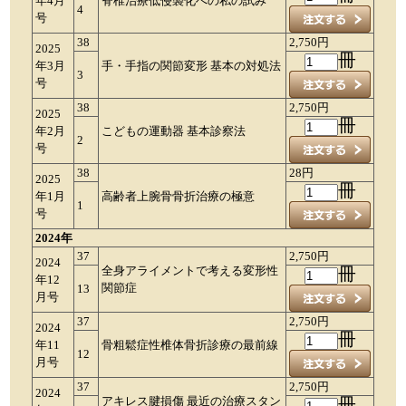
年4月
脊椎治療低侵襲化への私の試み
4
号
38
2,750円
2025
冊
年3月
手・手指の関節変形 基本の対処法
3
号
38
2,750円
2025
冊
年2月
こどもの運動器 基本診察法
2
号
38
28円
2025
冊
年1月
高齢者上腕骨骨折治療の極意
1
号
2024年
37
2,750円
2024
全身アライメントで考える変形性
冊
年12
関節症
13
月号
37
2,750円
2024
冊
年11
骨粗鬆症性椎体骨折診療の最前線
12
月号
37
2,750円
2024
アキレス腱損傷 最近の治療スタン
冊